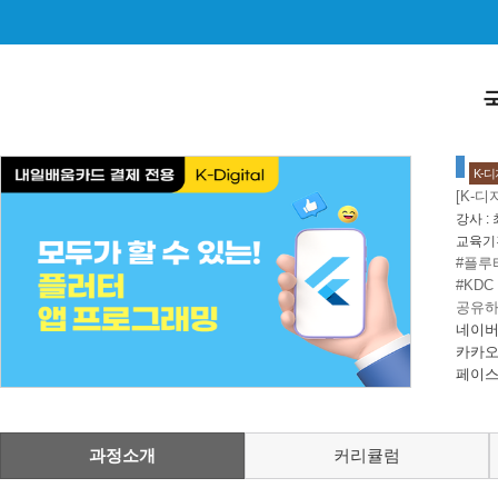
K-
[K-
강사 :
교육기
#플루
#KDC
공유하
네이버
카카오
페이스
과정소개
커리큘럼