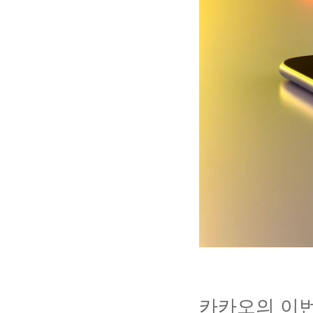
카카오의 이번