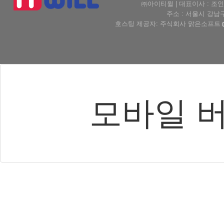
㈜아이티윌 | 대표이사 : 조인형 
주소 : 서울시 강남구 테헤
호스팅 제공자: 주식회사 맑은소프트
모바일 