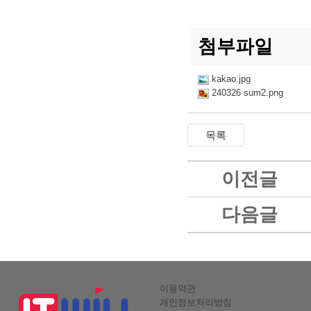
첨부파일
kakao.jpg
240326 sum2.png
이전글
다음글
이용약관
개인정보처리방침