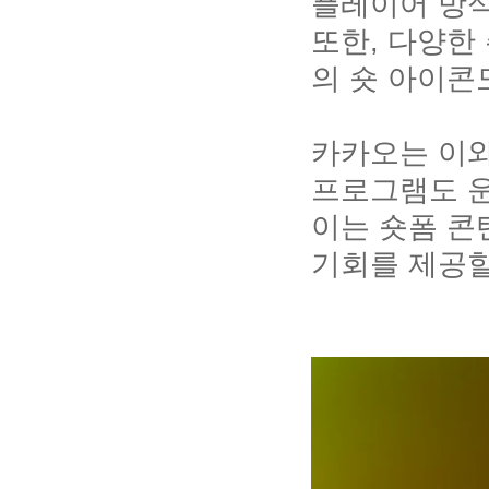
플레이어 방식
또한, 다양한
의 숏 아이콘
카카오는 이와
프로그램도 운
이는 숏폼 콘
기회를 제공할