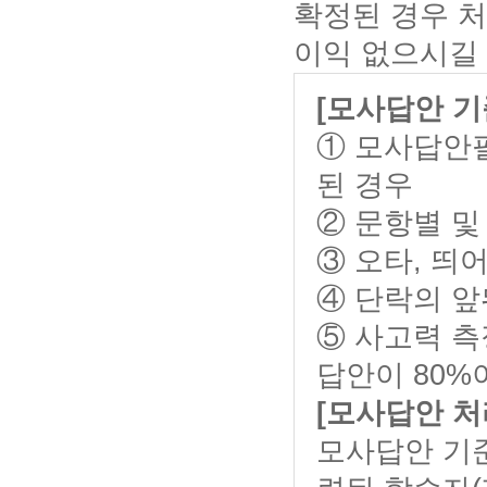
확정된 경우 
이익 없으시길
[모사답안 기
① 모사답안
된 경우
② 문항별 및
③ 오타, 띄
④ 단락의 앞
⑤ 사고력 측
답안이 80%
[모사답안 처
모사답안 기