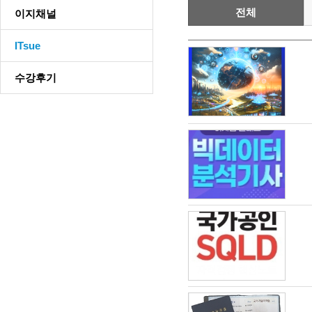
전체
이지채널
ITsue
수강후기