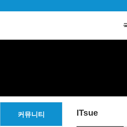
ITsue
커뮤니티