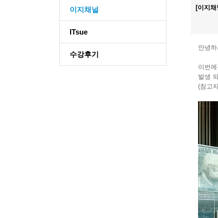
[이지채
이지채널
ITsue
안녕하
수강후기
이번에
발생 
(참고