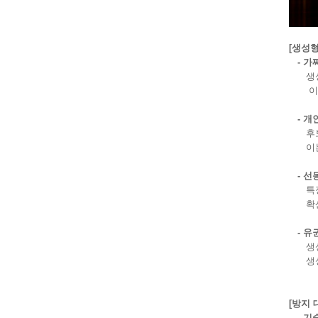
[생성형
- 가
생성형
이는 
- 개
후보자
이는 
- 선
특정 
확산시
- 유
생성형
생성하
[방지 
- 기