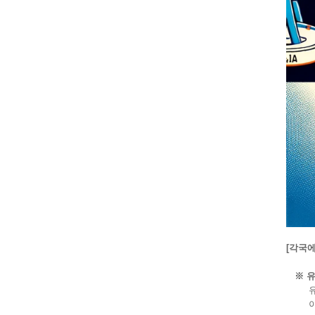
[각국
※ 유
유럽연
이 법