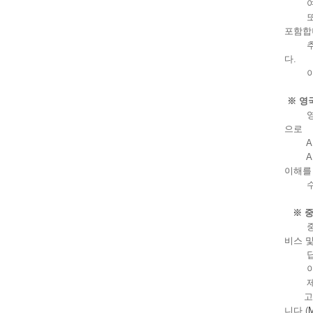
여기에
또한 
포함합
추가적
다.
이 입
※ 영
영국은
으로
AI 
AI 
이해를
수립하
※ 
중국의
비스 
딥페이
이는 
제안된
고
니다​
(
M