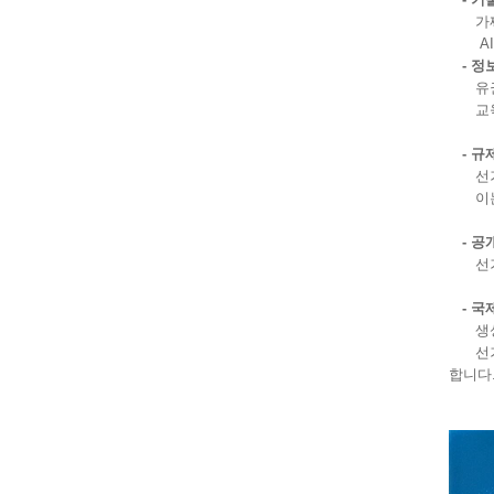
가짜 
AI 
- 정
유권자
교육 
- 규
선거 
이는 
- 공
선거 
- 국
생성형
선거의
합니다