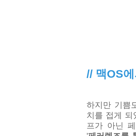
// 맥OS
하지만 기쁨도
치를 접게 되
프가 아닌 
'
페러렐즈를 통