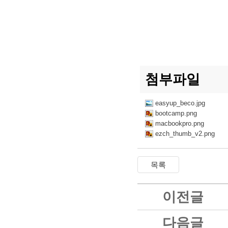
첨부파일
easyup_beco.jpg
bootcamp.png
macbookpro.png
ezch_thumb_v2.png
이전글
다음글