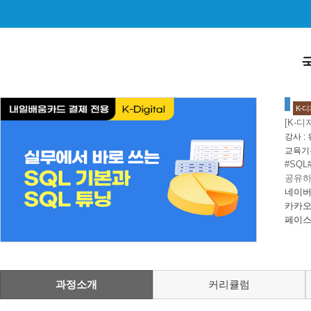
K-
[K-디
강사 :
교육기
#SQL
공유하
네이버
카카오
페이스
과정소개
커리큘럼