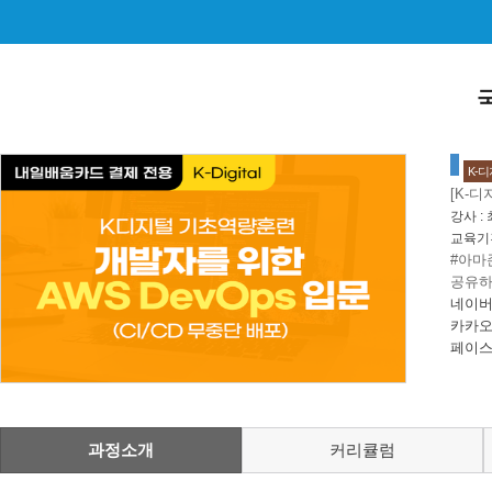
K-
[K-디
강사 :
교육기
#아마
공유하
네이버
카카오
페이스
과정소개
커리큘럼