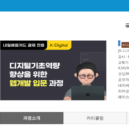
K-
[K-
강사 :
교육기
#JAV
코딩
#
공유하
네이버
카카오
페이스
과정소개
커리큘럼